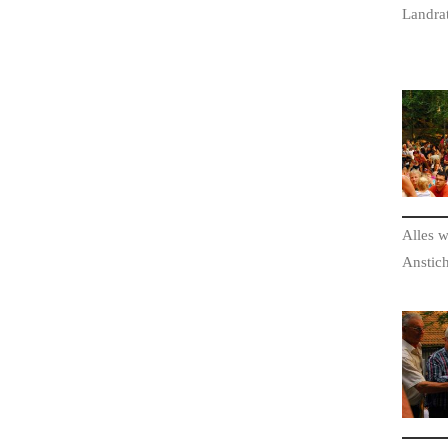
Lan­dr
Alles w
Anstic