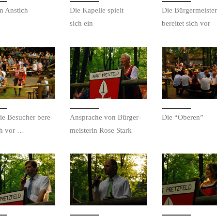
m Anstich
Die Kapelle spielt
Die Bürg­er­meis­te
sich ein
bere­it­et sich vor
e Besuch­er bere­
Ansprache von Bürg­er­
Die “Öberen”
ich vor …
meis­terin Rose Stark