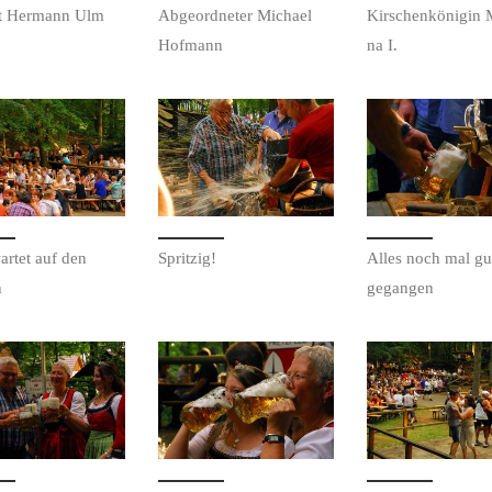
at Her­mann Ulm
Abge­ord­neter Michael
Kirschenköni­gin 
Hofmann
na I.
artet auf den
Spritzig!
Alles noch mal gu
h
gegangen