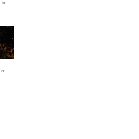
ein
e zu