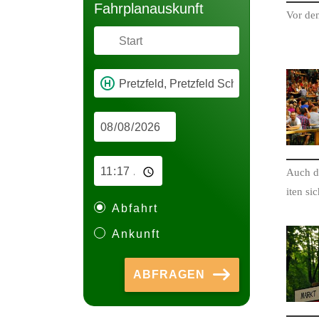
Fahr­plan­aus­kunft
Vor de
Auch di
it­en s
Abfahrt
Ankunft
ABFRAGEN