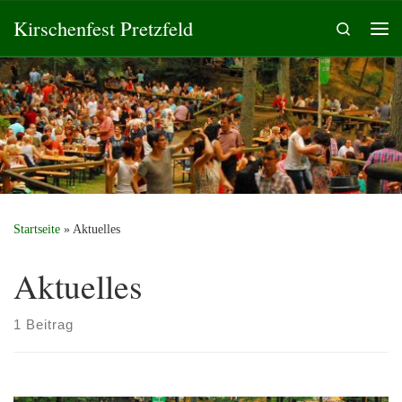
Kirschenfest Pretzfeld
Zum Inhalt springen
Search
Me
Startseite
»
Aktuelles
Aktuelles
1 Beitrag