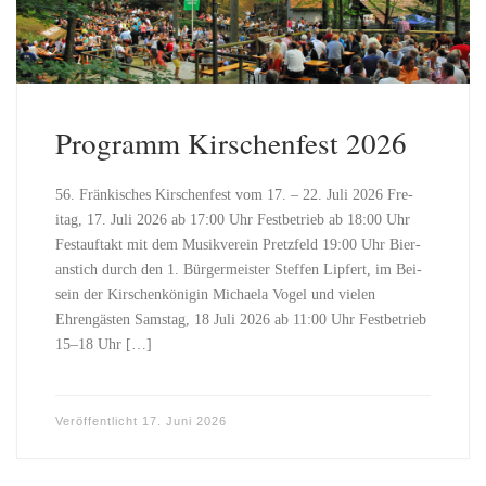
Programm Kirschenfest 2026
56. Fränkisches Kirschen­fest vom 17. – 22. Juli 2026 Fre­
itag, 17. Juli 2026 ab 17:00 Uhr Fes­t­be­trieb ab 18:00 Uhr
Fes­tauf­takt mit dem Musikvere­in Pret­zfeld 19:00 Uhr Bier­
anstich durch den 1. Bürg­er­meis­ter Stef­fen Lipfert, im Bei­
sein der Kirschenköni­gin Michaela Vogel und vie­len
Ehrengästen Sam­stag, 18 Juli 2026 ab 11:00 Uhr Fes­t­be­trieb
15–18 Uhr […]
Veröffentlicht
17. Juni 2026